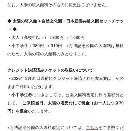
なお、太陽の塔入館料そのものに変更はございません。
◆ 太陽の塔入館＋自然文化園・日本庭園共通入園セットチケッ
ト ◆
・大人（高校生以上）：930円 → 1,080円
・小中学生：380円 → 310円 ※万博記念公園の入園料は無料
のため、太陽の塔の入館料のみとなります。
クレジット決済済みチケットの取扱いについて
・2026年3月31日以前にクレジット決済された
大人券
は、その
ままご利用いただけます。
・
小中学生券
につきましては、公園入園料改定に伴う差額分と
して、
ご来館当日、太陽の塔受付にて現金（お一人につき70
円）を返金
いたします。
※万博記念公園の入園料改定については、
こちら
をご参照くだ